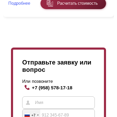
Подробнее
Расчитать стоимость
Отправьте заявку или
вопрос
Или позвоните
На самом деле наличие или отсутствие
нахлеста
-
+7 (958) 578-17-18
это способ контролировать просматриваемость
территории. Получается так : большой
нахлест
-
маленький угол обзора, чем меньше
нахлест
, тем
больше видимость. Только с внутренней стороны
надо смотреть сверху вниз, а с внешней наоборот-
+7