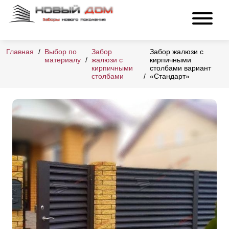
Главная
Выбор по
Забор
Забор жалюзи с
материалу
жалюзи с
кирпичными
кирпичными
столбами вариант
столбами
«Стандарт»