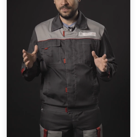
ламелей. Тем, кто заказывает забор впервые, можно
изучить на странице компании возможные схемы
расположения элементов. Если возникнут вопросы,
всегда можно обратиться к менеджеру.
Многие клиенты уделяют большое внимание
защищенности и закрытости своих владений от
посторонних. Если в конструкции выбрать
максимальную величину нахлеста, то участок будет
защищен от любопытных глаз. В этом случае ламели
лягут практически вплотную друг к другу и снаружи
ничего не будет видно, за исключением неба.
В каталоге заборов из металла есть и
другие варианты:
ранчо.
Это модель с горизонтально