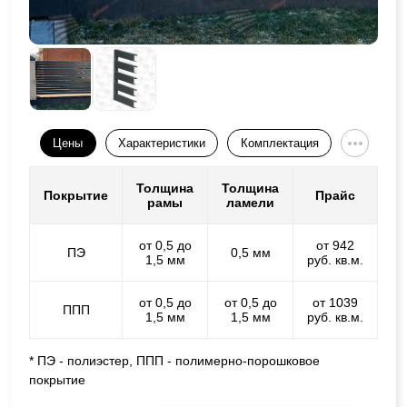
Цены
Характеристики
Комплектация
Толщина
Толщина
Покрытие
Прайс
рамы
ламели
от 0,5 до
от 942
ПЭ
0,5 мм
1,5 мм
руб. кв.м.
от 0,5 до
от 0,5 до
от 1039
ППП
1,5 мм
1,5 мм
руб. кв.м.
* ПЭ - полиэстер, ППП - полимерно-порошковое
покрытие