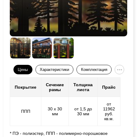
Цены
Характеристики
Комплектация
Сечение
Толщина
Покрытие
Прайс
рамы
листа
от
30 х 30
от 1,5 до
11962
ППП
мм
30 мм
руб.
кв.м.
* ПЭ - полиэстер, ППП - полимерно-порошковое