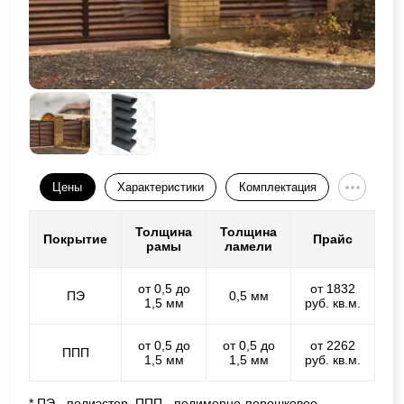
Цены
Характеристики
Комплектация
Толщина
Толщина
Покрытие
Прайс
рамы
ламели
от 0,5 до
от 1832
ПЭ
0,5 мм
1,5 мм
руб. кв.м.
от 0,5 до
от 0,5 до
от 2262
ППП
1,5 мм
1,5 мм
руб. кв.м.
* ПЭ - полиэстер, ППП - полимерно-порошковое