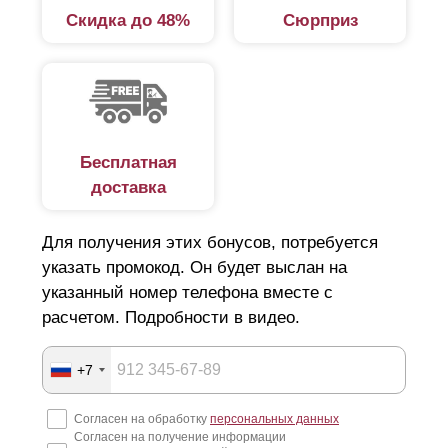
Скидка до 48%
Сюрприз
Дизайнеры и разработчики постарались максимально
разнообразить ассортимент. Среди представленных
вариантов широкий выбор конструкций из серии
«жалюзи». В этой категории несколько вариантов:
стандарт.
Простой, надежный забор.
Бесплатная
доставка
Расположение ламелей горизонтальное,
благодаря чему обеспечивается
Для получения этих бонусов, потребуется
светопропускаемость и продуваемость готового
указать промокод. Он будет выслан на
изделия;
указанный номер телефона вместе с
оптима.
Забор с горизонтально расположенными
расчетом. Подробности в видео.
элементами в виде буквы «Z». Смотрится
эффектно, независимо от высоты, отличается
+7
простотой и легкостью монтажа;
Согласен на обработку
персональных данных
премиум.
Забор с горизонтальным
Согласен на получение информации