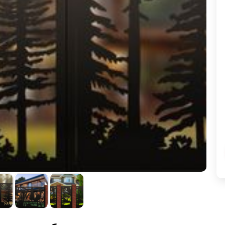
ВЫБОР ПО ХАРАКТЕРИСТИКАМ
Горизонтальные заборы
Высокие заборы
Красивые, дизайнерские заборы
ВЫБОР ПО СПОСОБУ МОНТАЖА
Заборы под ключ
Готовые заборы
Комплекты заборов-лего "сделай сам"
Быстровозводимые заборы