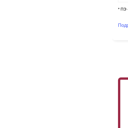
* ПЭ
Под