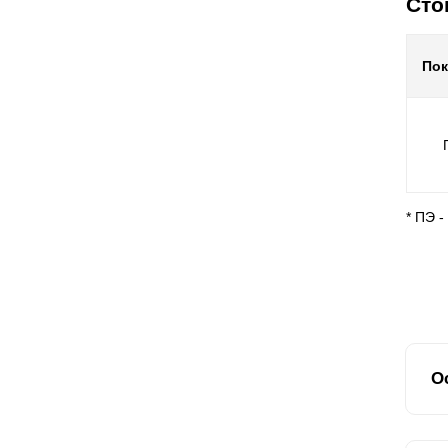
Сто
По
* ПЭ 
О