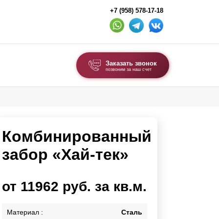
+7 (958) 578-17-18
Заказать звонок
позвоним за наш счет
ВЫБОР ПО ТИПУ
Модульные заборы и ограждения
Комбинированный
Комбинированные заборы
Секционные заборы
забор «Хай-тек»
ВОРОТА И КАЛИТКИ
от 11962 руб. за кв.м.
Ворота откатные
Ворота распашные
Материал :
Сталь
Ворота складные гармошка