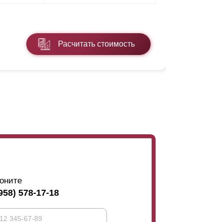
* ПЭ - поли
Расчитать стоимость
Подробнее
оните
958) 578-17-18