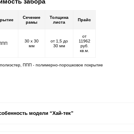
имость забора
Сечение
Толщина
крытие
Прайс
рамы
листа
от
30 х 30
от 1,5 до
11962
ППП
мм
30 мм
руб.
кв.м.
- полиэстер, ППП - полимерно-порошковое покрытие
собенность модели “Хай-тек”