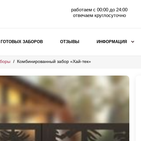
работаем с 00:00 до 24:00
отвечаем круглосуточно
 ГОТОВЫХ ЗАБОРОВ
ОТЗЫВЫ
ИНФОРМАЦИЯ
аборы
Комбинированный забор «Хай-тек»
ВЫБОР ПО МАТЕРИАЛУ
Заборы с кирпичными столбами
Заборы из евроштакетника
горизонтального
Металлические заборы для дачи
Забор жалюзи с кирпичными столбами
Металлические заборы
Металлические ограждения