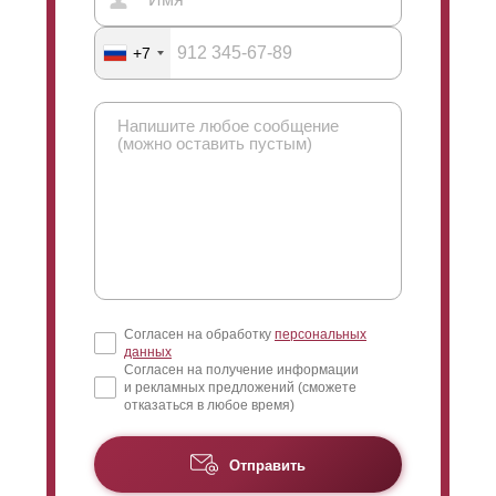
через
ламели
. Выше приведена картинка, на которой
показан этот угол обзора. Если вы выглянете наружу,
+7
вам придется смотреть вверх, и вы сможете увидеть
только небо (вы не сможете увидеть местность). Если
смотреть с другой стороны, то вид всегда сверху и
видна нижняя часть забора. Это позволяет видеть,
что происходит на улице за забором. Максимальное
перекрытие позволяет максимально уменьшить угол
обзора.
Согласен на обработку
персональных
данных
Согласен на получение информации
и рекламных предложений (сможете
отказаться в любое время)
Высота
ламели
"
Оптима
" составляет 109
миллиметров (при глубине секции 50 миллиметров).
Отправить
Данная модель также доступна с глубиной секции 60
миллиметров, в этом случае