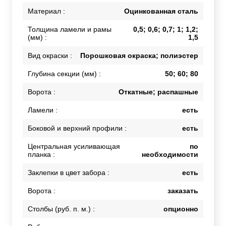
Материал :
Оцинкованная сталь
Толщина ламели и рамы
0,5; 0,6; 0,7; 1; 1,2;
(мм) :
1,5
Вид окраски :
Порошковая окраска; полиэстер
Глубина секции (мм) :
50; 60; 80
Ворота :
Откатные; распашные
Ламели :
есть
Боковой и верхний профили :
есть
Центральная усиливающая
по
планка :
необходимости
Заклепки в цвет забора :
есть
Ворота :
заказать
Столбы (руб. п. м.) :
опционно