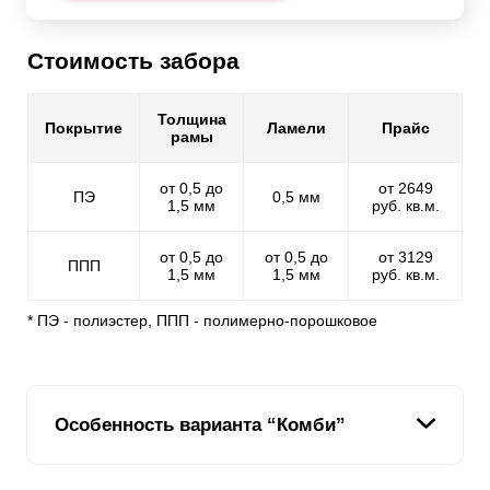
Стоимость забора
Толщина
Покрытие
Ламели
Прайс
рамы
от 0,5 до
от 2649
ПЭ
0,5 мм
1,5 мм
руб. кв.м.
от 0,5 до
от 0,5 до
от 3129
ППП
1,5 мм
1,5 мм
руб. кв.м.
* ПЭ - полиэстер, ППП - полимерно-порошковое
Особенность варианта “Комби”
Мы стремимся расширить модельный ряд наших