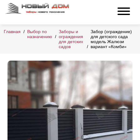
Главная
Выбор по
Заборы и
Забор (ограждение)
назначению
ограждения
для детского сада
для детских
модель Жалюзи
садов
вариант «Комби»