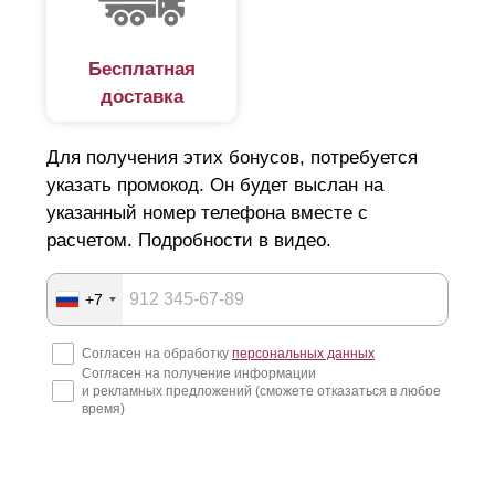
согласуют ключевые детали с вами и составят проект
по вашим требованиям и условиям. Что существенно
сократит время до установки нового забора. В
Бесплатная
случае, если на участке уже установлены столбы/
доставка
закладные под ограждение, то наши специалисты
изготовят секции по точным замерам имеющихся
пролетов. При необходимости мы можем изготовить
Для получения этих бонусов, потребуется
и столбы для забора, провести их обработку от
указать промокод. Он будет выслан на
коррозии и окрашивание в нужный вам цвет. В таком
указанный номер телефона вместе с
случае столбы будут поставлены вместе с секциями
расчетом. Подробности в видео.
ограждения, то есть вы получите готовый забор,
который нужно будет только установить на участке.
+7
Согласен на обработку
персональных данных
Согласен на получение информации
и рекламных предложений (сможете отказаться в любое
время)