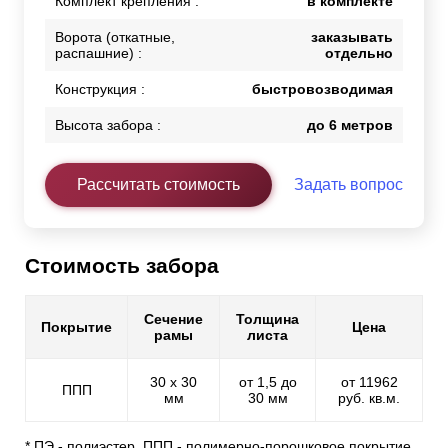
Комплект крепления :
в комплекте
Ворота (откатные,
заказывать
распашние) :
отдельно
Конструкция :
быстровозводимая
Высота забора :
до 6 метров
Рассчитать стоимость
Задать вопрос
Стоимость забора
Сечение
Толщина
Покрытие
Цена
рамы
листа
30 х 30
от 1,5 до
от 11962
ППП
мм
30 мм
руб. кв.м.
* ПЭ - полиэстер, ППП - полимерно-порошковое покрытие