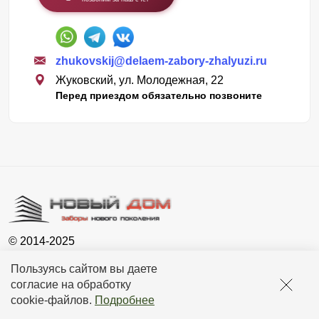
zhukovskij@delaem-zabory-zhalyuzi.ru
Жуковский, ул. Молодежная, 22
Перед приездом обязательно позвоните
© 2014-2025
Новый Дом - Жуковский
Пользуясь сайтом вы даете
Сайт носит исключительно информационный характер и не
согласие на обработку
является публичной офертой, определяемой положениями ГК
cookie-файлов
.
Подробнее
РФ. Для получения подробной информации о наличии, видах,